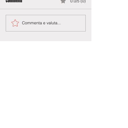
Commenti
0.0/5 (0)
Commenta e valuta...
Agenzia di Stampa Piazza Cardarelli
Registrazione Tribunale di Napoli n° 4875
del 22 – 05 - 1997