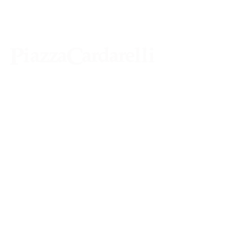
Agenzia di Stampa Piazza Cardarelli
Registrazione Tribunale di Napoli n° 4875
del 22 – 05 - 1997
Direttore Responsabile Gianfranco
Bellissimo
Direttore Responsabile mail:
gianfrancobellissimo@virgilio.it
marketing e pubblicità:
castro.massimo@yahoo.com
Tutte le collaborazioni, salvo diversi accordi,
si intendono gratuite