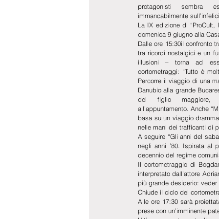
protagonisti sembra es
immancabilmente sull’infelici
La IX edizione di “ProCult,
domenica 9 giugno alla Cas
Dalle ore 15:30il confronto t
tra ricordi nostalgici e un f
illusioni – torna ad ess
cortometraggi: “Tutto è mol
Percorre il viaggio di una m
Danubio alla grande Bucares
del figlio maggiore,
all’appuntamento. Anche “Mi
basa su un viaggio drammatic
nelle mani dei trafficanti di 
A seguire “Gli anni del saba
negli anni ’80. Ispirata al 
decennio del regime comuni
Il cortometraggio di Bogdan
interpretato dall’attore Adri
più grande desiderio: veder 
Chiude il ciclo dei cortometr
Alle ore 17:30 sarà proietta
prese con un’imminente pater