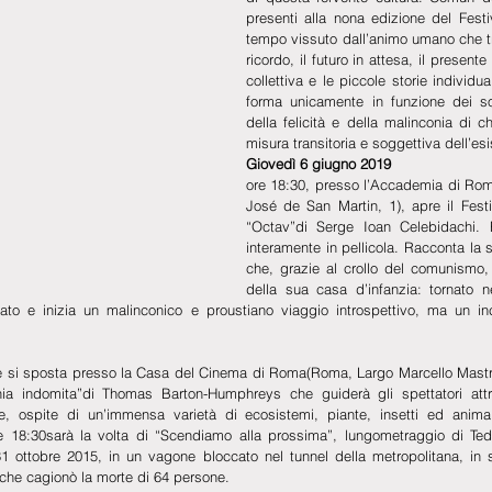
presenti alla nona edizione del Festiv
tempo vissuto dall’animo umano che tr
ricordo, il futuro in attesa, il presente 
collettiva e le piccole storie individu
forma unicamente in funzione dei so
della felicità e della malinconia di ch
misura transitoria e soggettiva dell’e
Giovedì 6 giugno 2019 
ore 18:30, presso l’Accademia di Rom
José de San Martin, 1), apre il Festi
“Octav”di Serge Ioan Celebidachi. F
interamente in pellicola. Racconta la s
che, grazie al crollo del comunismo,
della sua casa d’infanzia: tornato ne
to e inizia un malinconico e proustiano viaggio introspettivo, ma un inco
e si sposta presso la Casa del Cinema di Roma(Roma, Largo Marcello Mastroi
ia indomita”di Thomas Barton-Humphreys che guiderà gli spettatori att
e, ospite di un’immensa varietà di ecosistemi, piante, insetti ed animal
e 18:30sarà la volta di “Scendiamo alla prossima”, lungometraggio di Tedy
1 ottobre 2015, in un vagone bloccato nel tunnel della metropolitana, in s
 che cagionò la morte di 64 persone. 