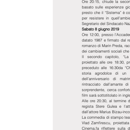
Ore 20:15, chiude la secon
basato sulle esperienze gi
presto che il “Sistema” è co
per resistere in quell’ambi
Segretario del Sindacato Nazi
Sabato 8 giugno 2019
Ore 12:00, presso l’Accade
datato 1987 e firmato dal r
romanzo di Marin Preda, racc
dei cambiamenti sociali che
Il secondo capitolo, “La
proiettato alle ore 18:30, 
preceduto alle 16:30da “Cha
storia agrodolce di un t
dell’anniversario di matr
rintracciato dall’amante d
sorprendente, cerca conforto
film sarà sottotitolato in ingl
Alle ore 20:30, al termine d
regista Stere Gulea e l’att
dall’attore Marius Bizau-inco
La commedia di stampo teatral
Vlad Zamfirescu, proiettata
Cinema,fa riflettere sulla d