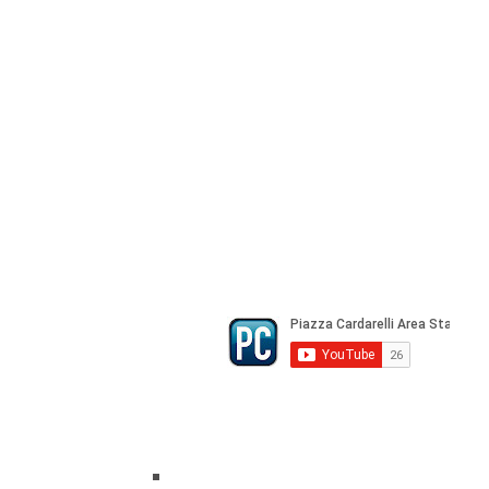
Registrazione Tribunale di Napoli n° 
Direttore Responsabile Gianfranco Be
Direttore Responsabile mail:
gianfran
marketing e pubblicità:
castro.mass
Tutte le collaborazioni, salvo diversi 
gratuite
© Copyright All rights Reserved - Piazza Car