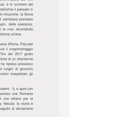
al, è lo scorrere del 
asforma il passato in 
in intuizione: la Storia 
ali sembrano prendere 
gni, delle speranze, 
i le vive, diventando 
sistenza umana.
ania (Roma, Piazzale 
val il lungometraggio 
ilm del 2017 girato 
toria di un ottantenne 
 ha ripreso possesso 
i luoghi di gioventù 
ntro inaspettato gli 
anni, 1), e apre con 
raverso una Romania 
i che lottano per la 
 Necula: la storia è 
eguito al devastante 