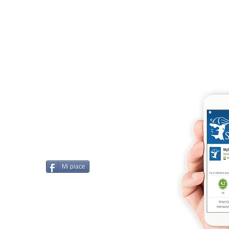
Iscriviti e richiedi la CARD dell
4875 del 22 – 05 - 1997
llissimo
cobellissimo@virgilio.it
imo@yahoo.com
accordi, si intendono
darelli
Mi piace