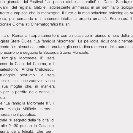
da giornata del Festival “Un passo dietro ai serafini” di Daniel Sandu,ro
ovanili del regista. Gabriel, adolescente ammesso in un seminario teologi
rrotto e capisce che la menzogna, il furto e la manipolazione psicologica so
ente, pur cercando di mantenere intatta la propria umanità. Presenterà il
onale Giornalisti Cinematografici Italiani.
mia di Romania l’appuntamento è con un classico in bianco e nero della c
egista Stere Gulea: “La famiglia Moromete”. La pellicola, riduzione cinemat
onta l’emblematica storia di una famiglia contadina romena e della sua disso
 precorrono e seguono la Seconda Guerra Mondiale.
 famiglia Moromete II” sarà 
presso la Casa del Cinema, e lì 
rleston”di Andrei Cretulescu, 
riangolo ‘postumo’: la sera 
imonio, un neo-vedovo viene 
i sua moglie che, in maniera 
 per la perdita della donna. Il 
ese. 
e “La famiglia Moromete II”, il 
ore Horaţiu Mălăele -introdotti 
ntreranno il pubblico.
e “Il segreto della felicità” di 
 alle 21:30 presso la Casa del 
urata della felicità, che per i 