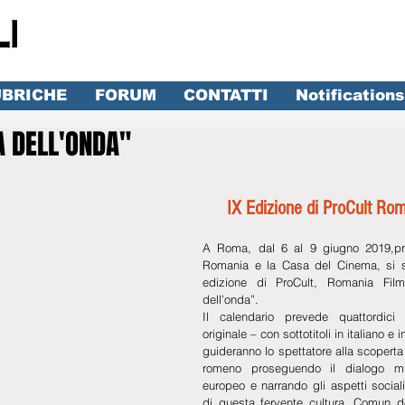
BRICHE
FORUM
CONTATTI
Notifications
A DELL'ONDA"
lle su 5.
IX Edizione di ProCult Rom
A Roma, dal 6 al 9 giugno 2019,pr
Romania e la Casa del Cinema, si sv
edizione di ProCult, Romania Film
dell’onda”.
Il calendario prevede quattordici p
originale – con sottotitoli in italiano e 
guideranno lo spettatore alla scoperta 
romeno proseguendo il dialogo multi
europeo e narrando gli aspetti sociali,
di questa fervente cultura. Comun de