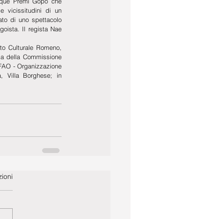
inque Premi Gopo che 
 vicissitudini di un 
ato di uno spettacolo 
oista. Il regista Nae 
to Culturale Romeno, 
za della Commissione 
 FAO - Organizzazione 
, Villa Borghese; in 
ioni