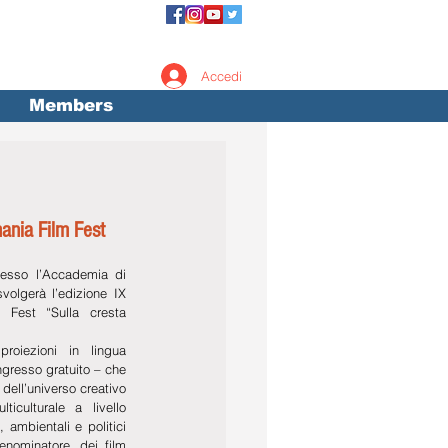
Accedi
Members
ania Film Fest
esso l’Accademia di 
olgerà l’edizione IX 
 Fest “Sulla cresta 
roiezioni in lingua 
ingresso gratuito – che 
dell’universo creativo 
culturale a livello 
 ambientali e politici 
nominatore, dei film 