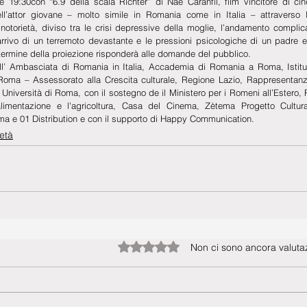
e 19:30con “6.9 della scala Richter” di Nae Caranfil, film vincitore di c
ll’attor giovane – molto simile in Romania come in Italia – attraverso le
 notorietà, diviso tra le crisi depressive della moglie, l’andamento complic
’arrivo di un terremoto devastante e le pressioni psicologiche di un padre eg
l termine della proiezione risponderà alle domande del pubblico.
all’ Ambasciata di Romania in Italia, Accademia di Romania a Roma, Istitu
Roma – Assessorato alla Crescita culturale, Regione Lazio, Rappresentan
- Università di Roma, con il sostegno de il Ministero per i Romeni all’Estero,
alimentazione e l'agricoltura, Casa del Cinema, Zètema Progetto Cultura
ma e 01 Distribution e con il supporto di Happy Communication.
età
Valutazione 0 stelle su 5.
Non ci sono ancora valutaz