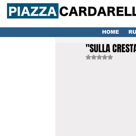
HOME
RU
"SULLA CREST
Valutazione NaN ste