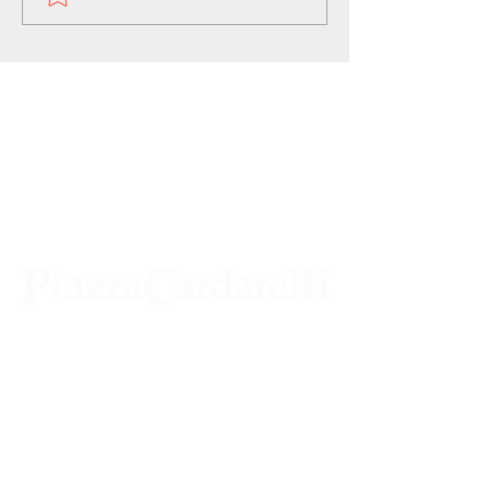
Agenzia di Stampa Piazza Cardarelli
Registrazione Tribunale di Napoli n° 4875
del 22 – 05 - 1997
Direttore Responsabile Gianfranco
Bellissimo
Direttore Responsabile mail: