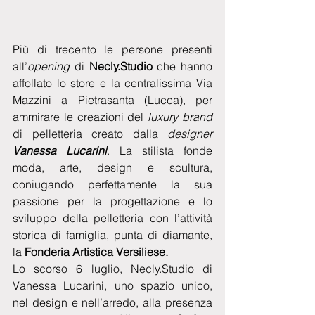
Più di trecento le persone presenti 
all’
opening
 di 
Necly.Studio
 che hanno 
affollato lo store e la centralissima Via 
Mazzini a Pietrasanta (Lucca), per 
ammirare le creazioni del 
luxury brand
di pelletteria creato dalla 
designer 
Vanessa Lucarini
. La stilista fonde 
moda, arte, design e scultura, 
coniugando perfettamente la sua 
passione per la progettazione e lo 
sviluppo della pelletteria con l’attività 
storica di famiglia, punta di diamante, 
la 
Fonderia Artistica Versiliese.
Lo scorso 6 luglio, Necly.Studio di 
Vanessa Lucarini, uno spazio unico, 
nel design e nell’arredo, alla presenza 