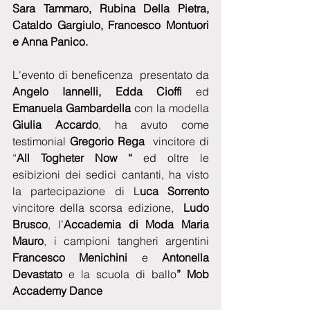
Sara Tammaro, Rubina Della Pietra, 
Cataldo Gargiulo, Francesco Montuori 
e Anna Panico.
L'evento di beneficenza  presentato da  
Angelo Iannelli, Edda Cioffi 
ed 
Emanuela Gambardella 
con la modella 
Giulia Accardo
, ha avuto come 
testimonial 
Gregorio Rega
  vincitore di  
“
All Togheter Now “
 ed oltre le 
esibizioni dei sedici cantanti, ha visto 
la partecipazione di L
uca Sorrento
vincitore della scorsa edizione,  
Ludo 
Brusco
, l’
Accademia di Moda Maria 
Mauro
, i campioni tangheri argentini 
Francesco Menichini
 e
 Antonella 
Devastato 
e la scuola di ballo
” Mob 
Accademy Dance 