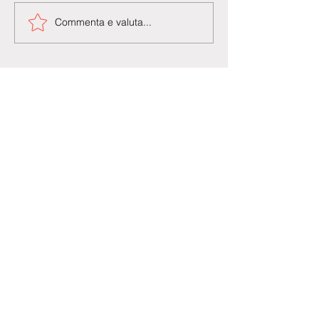
Commenta e valuta...
Agenzia di Stampa Piazza Cardarelli
Registrazione Tribunale di Napoli n° 4875
del 22 – 05 - 1997
Direttore Responsabile Gianfranco
Bellissimo