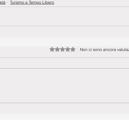
età
Turismo e Tempo Libero
Valutazione 0 stelle su 5.
Non ci sono ancora valutaz