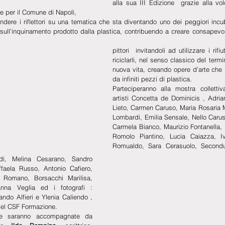
e per il Comune di Napoli,
ndere i riflettori su una tematica che sta diventando uno dei peggiori incu
 sull'inquinamento prodotto dalla plastica, contribuendo a creare consapevol
pittori  invitandoli ad utilizzare i rifi
riciclarli, nel senso classico del term
nuova vita, creando opere d’arte che 
da infiniti pezzi di plastica.
Parteciperanno alla mostra collettiv
artisti Concetta de Dominicis , Adria
Lieto, Carmen Caruso, Maria Rosaria Ma
Lombardi, Emilia Sensale, Nello Carus
Carmela Bianco, Maurizio Fontanella,
Romolo Piantino, Lucia Caiazza, Iv
Romualdo, Sara Cerasuolo, Secondul
i, Melina Cesarano, Sandro 
ffaela Russo, Antonio Cafiero, 
 Romano, Borsacchi Marilisa, 
nna Veglia ed i fotografi : 
ando Alfieri e Ylenia Caliendo , 
del CSF Formazione. 
ne saranno accompagnate da 