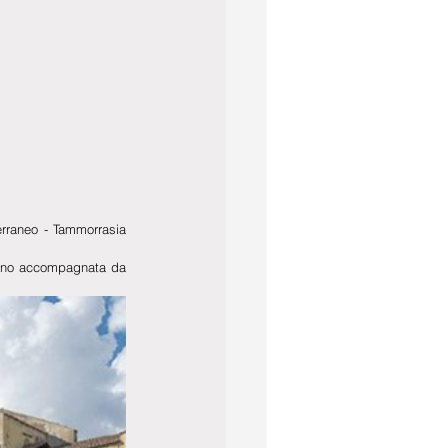
rraneo - Tammorrasia 
interpreterà melodie sul tema del mare e sarà accompagnata al piano accompagnata da 