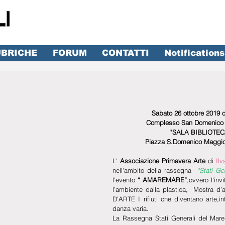
BRICHE
FORUM
CONTATTI
Notifications
lle su 5.
Sabato 26 ottobre 2019 o
Complesso San Domenico 
"SALA BIBLIOTEC
Piazza S.Domenico Maggior
L' 
Associazione Primavera Arte
 di 
Ilv
nell'ambito della rassegna  
l’evento 
“ AMAREMARE”
,ovvero l'invi
l’ambiente dalla plastica,  Mostra d’a
D'ARTE I rifiuti che diventano arte,int
danza varia.
La Rassegna Stati Generali del Mare