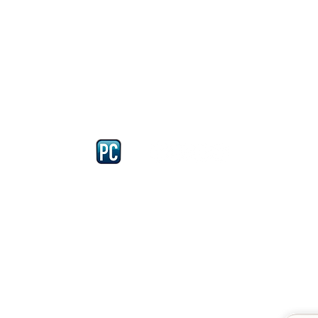
Iscriviti e richiedi la CARD dell
4875 del 22 – 05 - 1997
llissimo
cobellissimo@virgilio.it
imo@yahoo.com
accordi, si intendono