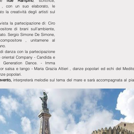
che 
Ilde Rampino
, scrittrice, 
 , con un suo elaborato, le 
 la creatività degli artisti sul 
ista la partecipazione di: Ciro 
sitore di brani sull'ambiente, 
reato. Sergio Simone De Simone, 
 compositore , unitamene al 
ano.
 danza con la partecipazione 
e oriental Company - Candida e 
w Generation Dance. - Imma 
r salsa e tango - Maria Grazia Altieri , danze popolari ed echi del Medite
nze popolari.
evento, 