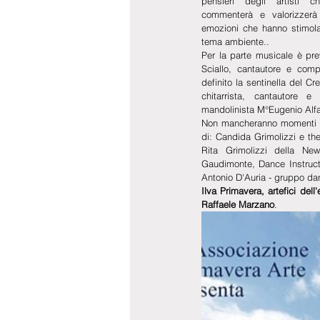
pensieri degli artisti 
commenterà e valorizzerà
emozioni che hanno stimolato
tema ambiente..
Per la parte musicale è prev
Sciallo, cantautore e compo
definito la sentinella del C
chitarrista, cantautore e
mandolinista M°Eugenio Alf
Non mancheranno momenti di
di: Candida Grimolizzi e th
Rita Grimolizzi della Ne
Gaudimonte, Dance Instructo
Antonio D'Auria - gruppo da
Ilva Primavera, artefici dell'
Raffaele Marzano
.