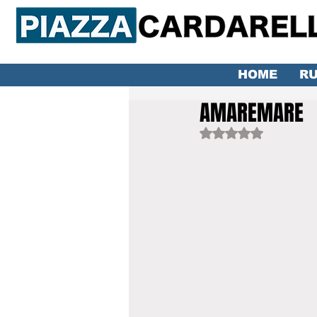
HOME
RU
AMAREMARE
Valutazione NaN ste