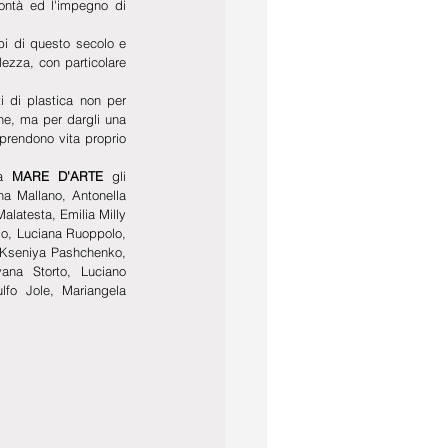
alla sua III Edizione  grazie alla volontà ed l'impegno di 
bi di questo secolo e 
ezza, con particolare 
uti di plastica non per 
ine, ma per dargli una 
prendono vita proprio 
a 
MARE D'ARTE
 gli 
na Mallano, Antonella 
latesta, Emilia Milly 
o, Luciana Ruoppolo, 
 Kseniya Pashchenko, 
ana Storto, Luciano 
fo Jole, Mariangela 