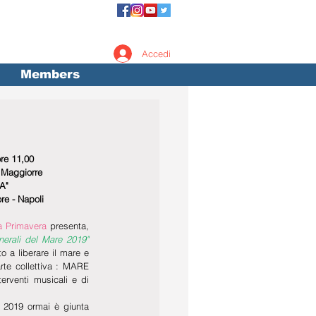
Accedi
Members
re 11,00
Maggiorre
A"
e - Napoli
a Primavera
 presenta, 
"Stati Generali del Mare 2019" 
to a liberare il mare e 
rte collettiva : MARE 
erventi musicali e di 
 2019 ormai è giunta 