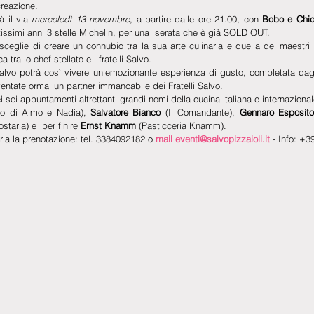
creazione.
à il via
 mercoledì 13 novembre
, a partire dalle ore 21.00, con 
Bobo e Chi
ntissimi anni 3 stelle Michelin, per una  serata che è già SOLD OUT.
ceglie di creare un connubio tra la sua arte culinaria e quella dei maestri p
 tra lo chef stellato e i fratelli Salvo.
 Salvo potrà così vivere un’emozionante esperienza di gusto, completata dag
ventate ormai un partner immancabile dei Fratelli Salvo.
i sei appuntamenti altrettanti grandi nomi della cucina italiana e internazional
go di Aimo e Nadia),
 Salvatore Bianco 
(Il Comandante), 
Gennaro Esposito
staria) e  per finire 
Ernst Knamm
 (Pasticceria Knamm).
aria la prenotazione: tel. 3384092182 o 
mail eventi@salvopizzaioli.it 
- Info: +