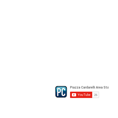
Agenzia di Stampa Piazza Cardarelli
Registrazione Tribunale di Napoli n° 
Direttore Responsabile Gianfranco Be
Direttore Responsabile mail:
gianfran
marketing e pubblicità:
castro.mass
Tutte le collaborazioni, salvo diversi 
gratuite
© Copyright All rights Reserved - Piazza Car