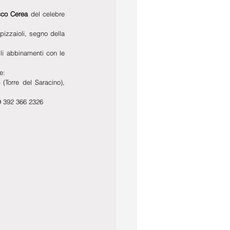
cco Cerea
 del celebre 
izzaioli, segno della 
li abbinamenti con le 
e:
 (Torre del Saracino),  
39 392 366 2326