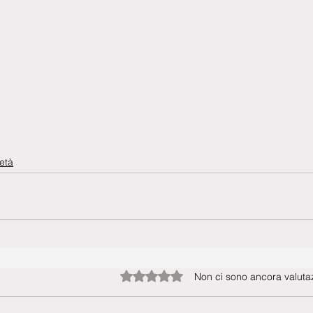
età
Valutazione 0 stelle su 5.
Non ci sono ancora valutaz