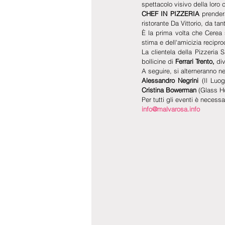
spettacolo visivo della loro 
CHEF IN PIZZERIA
 prender
ristorante Da Vittorio, da ta
È la prima volta che Cerea s
stima e dell'amicizia reciproca
La clientela della Pizzeria
bollicine di
 Ferrari Trento,
 di
A seguire, si alterneranno ne
Alessandro Negrini 
(Il Luo
Cristina Bowerman
 (Glass Ho
Per tutti gli eventi è necess
info@malvarosa.info