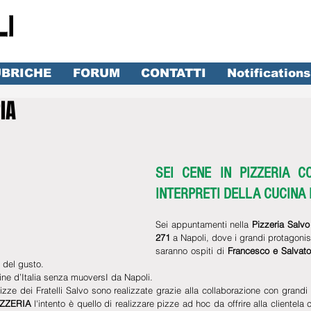
BRICHE
FORUM
CONTATTI
Notifications
IA
lle su 5.
SEI CENE IN PIZZERIA CO
INTERPRETI DELLA CUCINA 
Sei appuntamenti nella
 Pizzeria Salvo 
271
 a Napoli, dove i grandi protagonisti
saranno ospiti di 
Francesco e Salvato
 del gusto.
cine d’Italia senza muoversI da Napoli.
zze dei Fratelli Salvo sono realizzate grazie alla collaborazione con grandi i
IZZERIA
 l'intento è quello di realizzare pizze ad hoc da offrire alla clientela