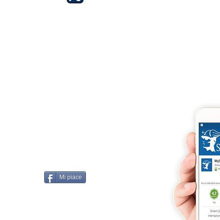
Iscriviti e richiedi la CARD dell
4875 del 22 – 05 - 1997
llissimo
cobellissimo@virgilio.it
imo@yahoo.com
accordi, si intendono
darelli
Mi piace