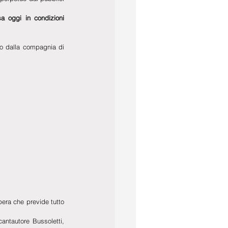
a oggi in condizioni 
io dalla compagnia di 
pera che previde tutto 
antautore Bussoletti, 