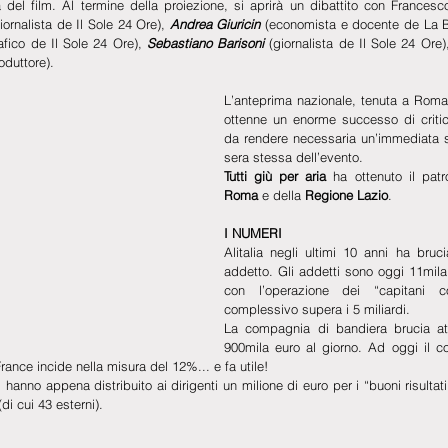
del film. Al termine della proiezione, si aprirà un dibattito con Francesco
iornalista de Il Sole 24 Ore), 
Andrea Giuricin
 (economista e docente de La B
afico de Il Sole 24 Ore), 
Sebastiano Barisoni
 (giornalista de Il Sole 24 Ore)
oduttore). 
L’anteprima nazionale, tenuta a Roma 
ottenne un enorme successo di critica
da rendere necessaria un’immediata s
sera stessa dell’evento.
Tutti giù per aria
 ha ottenuto il patr
Roma
 e della 
Regione Lazio
.
I NUMERI
Alitalia negli ultimi 10 anni ha bruc
addetto. Gli addetti sono oggi 11mila
con l’operazione dei “capitani co
complessivo supera i 5 miliardi.
La compagnia di bandiera brucia att
900mila euro al giorno. Ad oggi il co
France incide nella misura del 12%... e fa utile!
hanno appena distribuito ai dirigenti un milione di euro per i “buoni risultati
di cui 43 esterni).