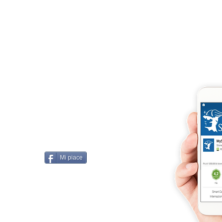
4875 del 22 – 05 - 1997
llissimo
cobellissimo@virgilio.it
imo@yahoo.com
accordi, si intendono
darelli
Mi piace