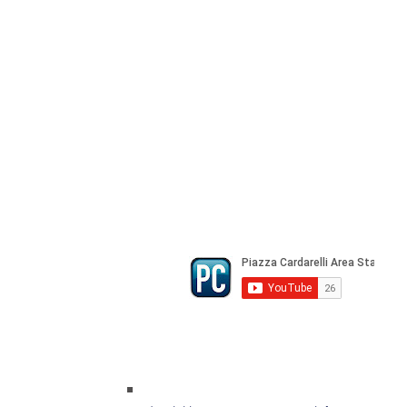
Registrazione Tribunale di Napoli n° 
Direttore Responsabile Gianfranco Be
Direttore Responsabile mail:
gianfran
marketing e pubblicità:
castro.mass
Tutte le collaborazioni, salvo diversi 
gratuite
© Copyright All rights Reserved - Piazza Car