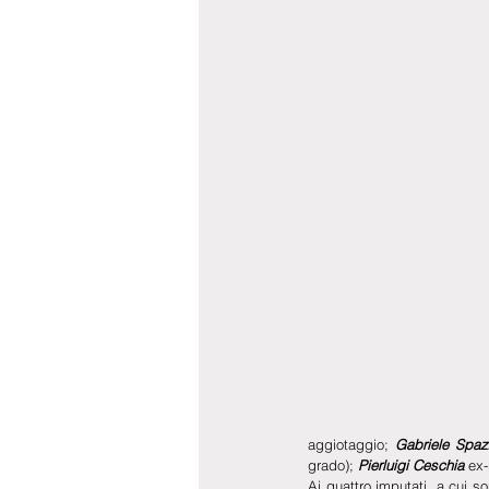
aggiotaggio; 
Gabriele Spa
grado); 
Pierluigi Ceschia
 ex
Ai quattro imputati, a cui so