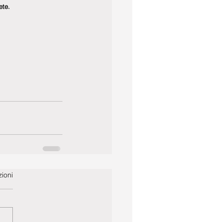
ete. 
ioni