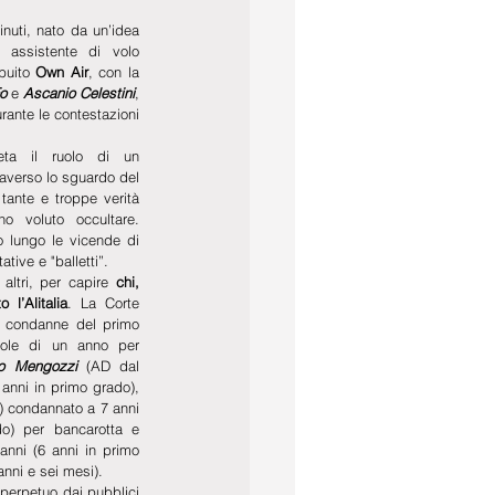
nuti, nato da un’idea 
 assistente di volo 
buito 
Own Air
, con la 
o
 e 
Ascanio Celestini
, 
urante le contestazioni 
reta il ruolo di un 
averso lo sguardo del 
tante e troppe verità 
o voluto occultare. 
 lungo le vicende di 
ative e "balletti”.
ltri, per capire
 chi, 
l’Alitalia
. La Corte 
 condanne del primo 
dole di un anno per 
co Mengozzi 
(AD dal 
2001 al 2004) condannato a 4 anni (5 anni in primo grado), 
) condannato a 7 anni 
o) per bancarotta e 
nni (6 anni in primo 
nni e sei mesi).
 perpetuo dai pubblici 