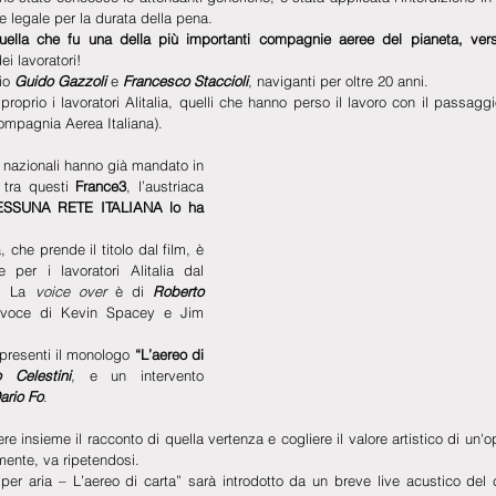
one legale per la durata della pena.
uella che fu una della più importanti compagnie aeree del pianeta, vers
ei lavoratori!
io 
Guido Gazzoli
 e 
Francesco Staccioli
, naviganti per oltre 20 anni.
 proprio i lavoratori Alitalia, quelli che hanno perso il lavoro con il passagg
ompagnia Aerea Italiana). 
 nazionali hanno già mandato in 
 tra questi 
France3
, l’austriaca 
SSUNA RETE ITALIANA lo ha 
 che prende il titolo dal film, è 
 per i lavoratori Alitalia dal 
. La 
voice over
 è di 
Roberto 
(voce di Kevin Spacey e Jim 
presenti il monologo 
“L’aereo di 
 Celestini
, e un intervento 
ario Fo
.
 insieme il racconto di quella vertenza e cogliere il valore artistico di un'o
mente, va ripetendosi. 
 per aria – L’aereo di carta” sarà introdotto da un breve live acustico del c