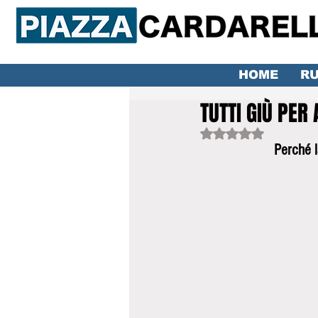
HOME
RU
TUTTI GIÙ PER 
Valutazione NaN ste
Perché l