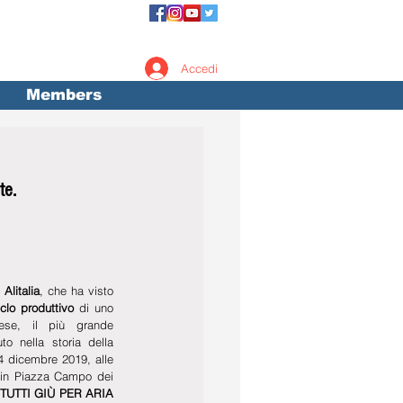
Accedi
Members
te. 
 
Alitalia
, che ha visto 
iclo produttivo
 di uno 
se, il più grande 
 nella storia della 
4 dicembre 2019, alle 
 in Piazza Campo dei 
“TUTTI GIÙ PER ARIA 