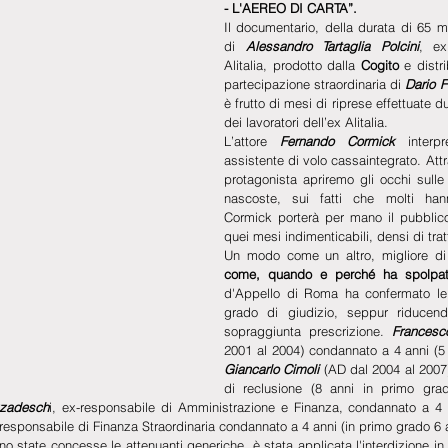
- L'AEREO DI CARTA”.
Il documentario, della durata di 65 mi
di 
Alessandro Tartaglia Polcini
, ex
Alitalia, prodotto dalla 
Cogito
 e distri
partecipazione straordinaria di 
Dario F
è frutto di mesi di riprese effettuate d
dei lavoratori dell’ex Alitalia.
L’attore 
Fernando Cormick
 interp
assistente di volo cassaintegrato. Attr
protagonista apriremo gli occhi sulle 
nascoste, sui fatti che molti hann
Cormick porterà per mano il pubblico
quei mesi indimenticabili, densi di tratt
Un modo come un altro, migliore di a
come, quando e perché ha spolpato 
d'Appello di Roma ha confermato le
grado di giudizio, seppur riducen
sopraggiunta prescrizione. 
Frances
Giancarlo Cimoli
 (AD dal 2004 al 2007
di reclusione (8 anni in primo grad
zzadesch
i, ex-responsabile di Amministrazione e Finanza, condannato a 4 a
-responsabile di Finanza Straordinaria condannato a 4 anni (in primo grado 6 a
no state concesse le attenuanti generiche, è stata applicata l'interdizione in