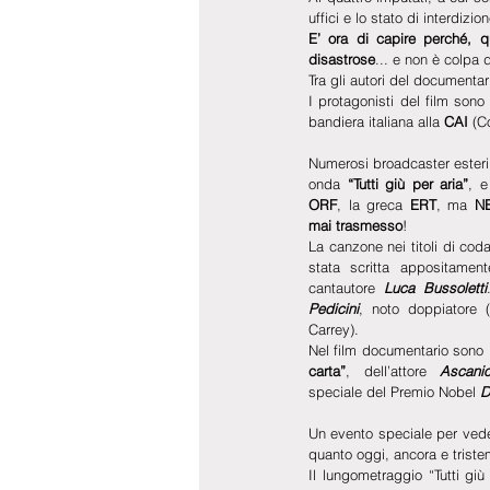
uffici e lo stato di interdizi
E’ ora di capire perché, q
disastrose
... e non è colpa d
Tra gli autori del documentar
I protagonisti del film sono
bandiera italiana alla 
CAI
 (C
Numerosi broadcaster esteri
onda 
“Tutti giù per aria”
, e
ORF
, la greca
 ERT
, ma 
NE
mai trasmesso
!
La canzone nei titoli di coda,
stata scritta appositamente
cantautore 
Luca Bussoletti
Pedicini
, noto doppiatore 
Carrey).
Nel film documentario sono 
carta”
, dell’attore 
Ascanio
speciale del Premio Nobel 
D
Un evento speciale per vedere
quanto oggi, ancora e triste
Il lungometraggio “Tutti giù