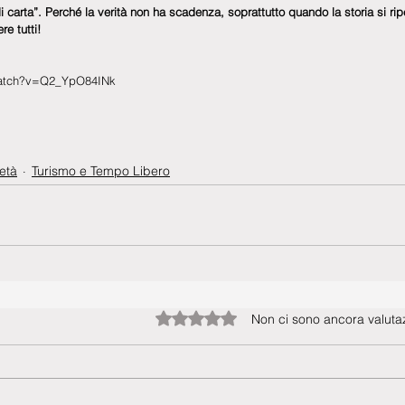
 di carta”. Perché la verità non ha scadenza, soprattutto quando la storia si rip
e tutti!
watch?v=Q2_YpO84INk
età
Turismo e Tempo Libero
Valutazione 0 stelle su 5.
Non ci sono ancora valutaz