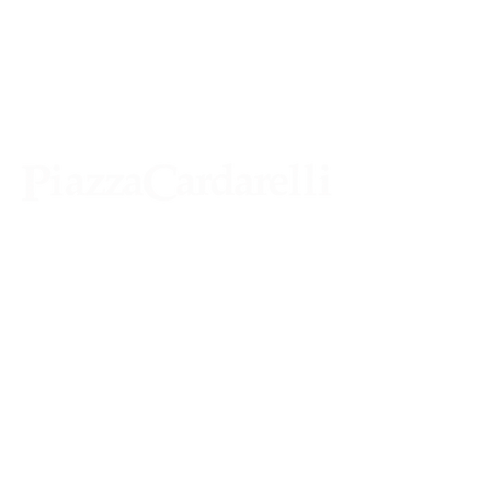
Agenzia di Stampa Piazza Cardarelli
Registrazione Tribunale di Napoli n° 4875
del 22 – 05 - 1997
Direttore Responsabile Gianfranco
Bellissimo
Direttore Responsabile mail:
gianfrancobellissimo@virgilio.it
marketing e pubblicità:
castro.massimo@yahoo.com
Tutte le collaborazioni, salvo diversi accordi,