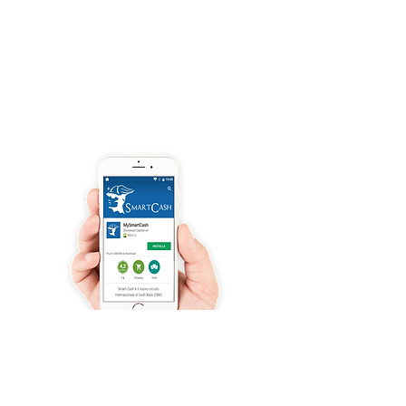
si intendono gratuite
Iscriviti e richiedi la CARD dell'ASSO CRAL
GRATUITAMENTE