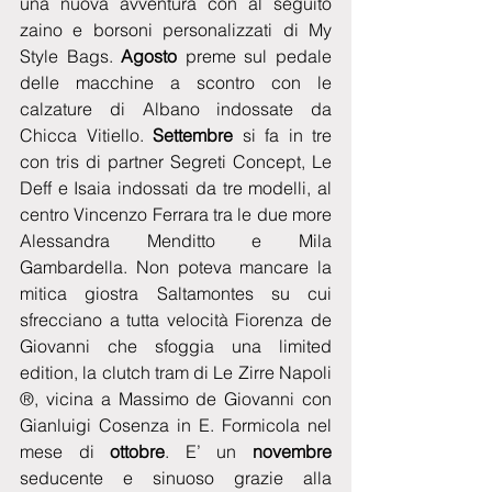
una nuova avventura con al seguito 
zaino e borsoni personalizzati di My 
Style Bags. 
Agosto 
preme sul pedale 
delle macchine a scontro con le 
calzature di Albano indossate da  
Chicca Vitiello. 
Settembre
 si fa in tre 
con tris di partner Segreti Concept, Le 
Deff e Isaia indossati da tre modelli, al 
centro Vincenzo Ferrara tra le due more 
Alessandra Menditto e Mila 
Gambardella. Non poteva mancare la 
mitica giostra Saltamontes su cui 
sfrecciano a tutta velocità Fiorenza de 
Giovanni che sfoggia una limited 
edition, la clutch tram di Le Zirre Napoli 
®, vicina a Massimo de Giovanni con 
Gianluigi Cosenza in E. Formicola nel 
mese di 
ottobre
. E’ un 
novembre 
seducente e sinuoso grazie alla 