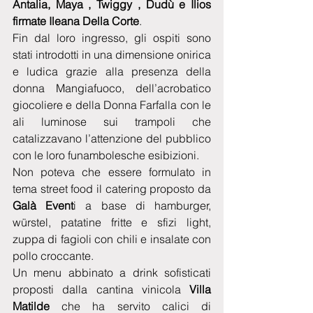
Antalia, Maya , Twiggy , Dudù e Ilios 
firmate Ileana Della Corte
.
Fin dal loro ingresso, gli ospiti sono 
stati introdotti in una dimensione onirica 
e ludica grazie alla presenza della 
donna Mangiafuoco, dell’acrobatico 
giocoliere e della Donna Farfalla con le 
ali luminose sui trampoli che 
catalizzavano l’attenzione del pubblico 
con le loro funambolesche esibizioni.
Non poteva che essere formulato in 
tema street food il catering proposto da
Galà Event
i a base di hamburger, 
würstel, patatine fritte e sfizi light, 
zuppa di fagioli con chili e insalate con 
pollo croccante.
Un menu abbinato a drink sofisticati 
proposti dalla cantina vinicola 
Villa 
Matilde
 che ha servito calici di 