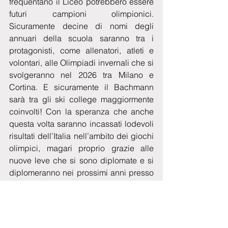
frequentano il Liceo potrebbero essere 
futuri campioni olimpionici. 
Sicuramente decine di nomi degli 
annuari della scuola saranno tra i 
protagonisti, come allenatori, atleti e 
volontari, alle Olimpiadi invernali che si 
svolgeranno nel 2026 tra Milano e 
Cortina. E sicuramente il Bachmann 
sarà tra gli ski college maggiormente 
coinvolti! Con la speranza che anche 
questa volta saranno incassati lodevoli 
risultati dell’Italia nell’ambito dei giochi 
olimpici, magari proprio grazie alle 
nuove leve che si sono diplomate e si 
diplomeranno nei prossimi anni presso 
il liceo.
Intanto le pre-iscrizioni rivolte alle future 
leve dello sci italiano sono aperte fino 