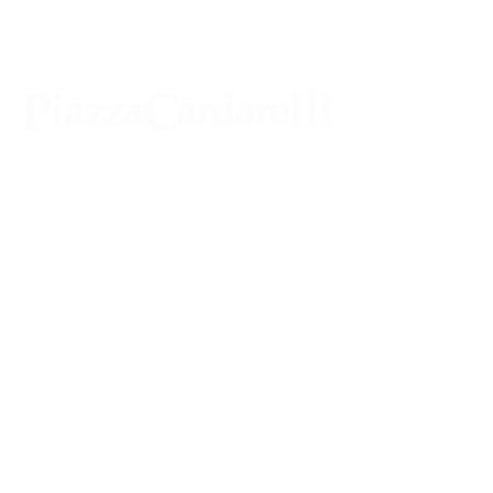
Agenzia di Stampa Piazza Cardarelli
Registrazione Tribunale di Napoli n° 4875
del 22 – 05 - 1997
Direttore Responsabile Gianfranco
Bellissimo
Direttore Responsabile mail:
gianfrancobellissimo@virgilio.it
marketing e pubblicità:
castro.massimo@yahoo.com
Tutte le collaborazioni, salvo diversi accordi,
si intendono gratuite