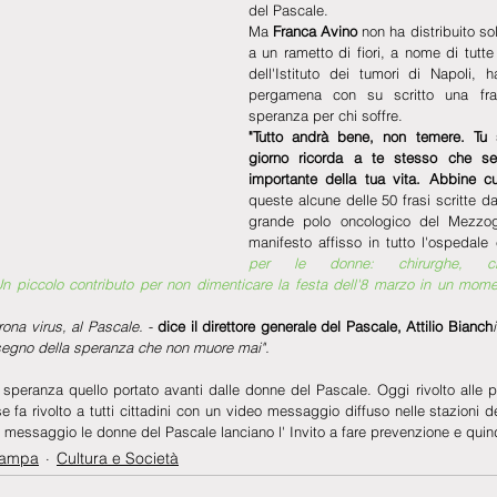
del Pascale.
Ma 
Franca Avino
 non ha distribuito s
a un rametto di fiori, a nome di tutte l
dell'Istituto dei tumori di Napoli,
pergamena con su scritto una fra
speranza per chi soffre. 
"Tutto andrà bene, non temere. Tu se
giorno ricorda a te stesso che se
importante della tua vita. Abbine cu
queste alcune delle 50 frasi scritte da
grande polo oncologico del Mezzogi
manifesto affisso in tutto l'ospedale 
per le donne: chirurghe, clini
. Un piccolo contributo per non dimenticare la festa dell'8 marzo in un momen
ona virus, al Pascale. - 
dice il direttore generale del Pascale, Attilio Bianch
l segno della speranza che non muore mai".
speranza quello portato avanti dalle donne del Pascale. Oggi rivolto alle pa
fa rivolto a tutti cittadini con un video messaggio diffuso nelle stazioni del 
 messaggio le donne del Pascale lanciano l' Invito a fare prevenzione e quind
tampa
Cultura e Società