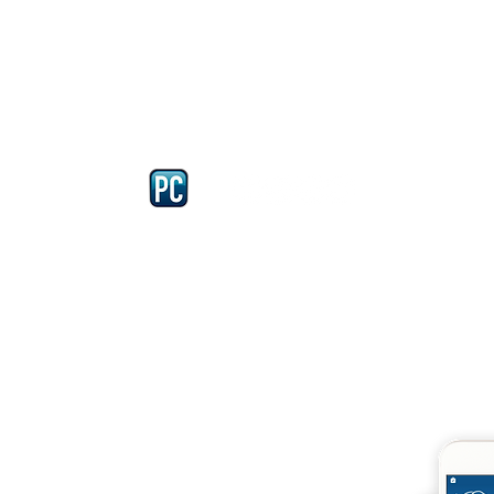
Iscriviti e richiedi la CARD dell
4875 del 22 – 05 - 1997
llissimo
cobellissimo@virgilio.it
imo@yahoo.com
accordi, si intendono