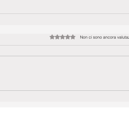
Valutazione 0 stelle su 5.
Non ci sono ancora valutaz