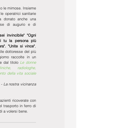
olo le mimose. Insieme 
e operatrici sanitarie 
 ha donato anche una 
se di augurio e di 
i invincibile" "Ogni 
i tu la persona più 
ra". "Unite si vince"
, 
lle dottoresse del più 
orno raccolte in un 
e dal titolo 
Le donne 
che, radiologhe,  
to della vita sociale 
i - La nostra vicinanza 
zienti ricoverate con 
trasporto in ferro di 
i a volersi bene.