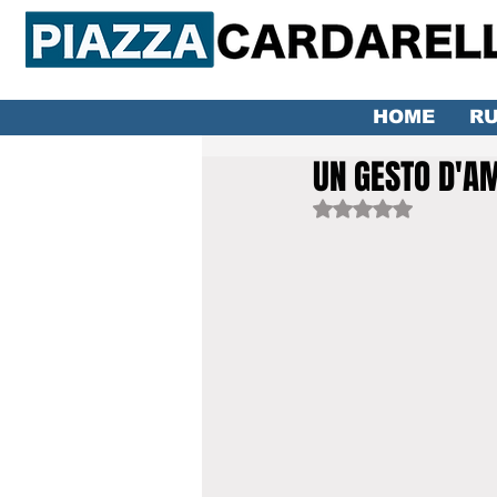
HOME
RU
UN GESTO D'A
Valutazione NaN ste