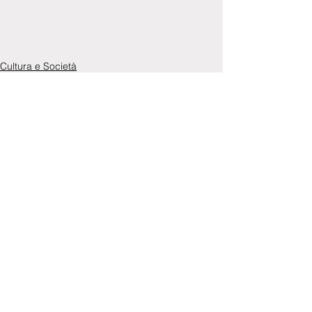
Cultura e Società
Comunicati Stampa
Commenti
0.0/5 (0)
Commenta e valuta...