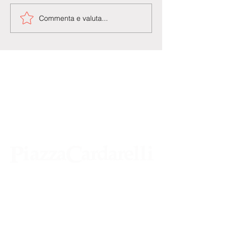
Commenta e valuta...
Agenzia di Stampa Piazza Cardarelli
Registrazione Tribunale di Napoli n° 4875
del 22 – 05 - 1997
Direttore Responsabile Gianfranco
Bellissimo