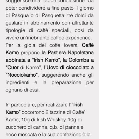
suggerisce una “dolce conclusione” da 
poter condividere a fine pasto il giorno 
di Pasqua o di Pasquetta: tre dolci da 
gustare in abbinamento con altrettante 
tipologie di caffè speciali, così da 
vivere un’inebriante coffee experience.
Per la gioia dei coffe lovers, 
Caffè 
Kamo 
propone
 la Pastiera Napoletana 
abbinata a “Irish Kamo”, la Colomba a 
“Cuor 
di Kamo”, 
l’Uovo di cioccolato a 
“Nocciokamo”
, suggerendo anche gli 
ingredienti e la preparazione per 
ognuno di essi.
In particolare, per realizzare l’
”Irish 
Kamo”
 occorrono 2 tazzine di Caffe’ 
Kamo, 10g di Irish Whiskey, 10g di 
zucchero di canna, q.b. di panna e 
noce moscata e la sua confezione è la 