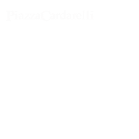
Agenzia di Stampa Piazza Cardarelli
Registrazione Tribunale di Napoli n° 4875
del 22 – 05 - 1997
Direttore Responsabile Gianfranco
Bellissimo
Direttore Responsabile mail:
gianfrancobellissimo@virgilio.it
marketing e pubblicità:
castro.massimo@yahoo.com
Tutte le collaborazioni, salvo diversi accordi,
si intendono gratuite