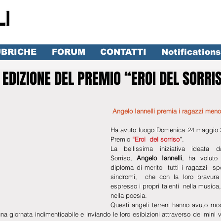
BRICHE
FORUM
CONTATTI
Notifications
 EDIZIONE DEL PREMIO “EROI DEL SORRI
lle su 5.
Angelo Iannelli premia i ragazzi meno 
Ha avuto luogo Domenica 24 maggio 20
Premio
 “Eroi  del sorriso
”.
La bellissima iniziativa ideata da
Sorriso, 
Angelo Iannelli
, ha voluto
diploma di merito  tutti i ragazzi  spec
sindromi,  che con la loro bravura 
espresso i propri talenti  nella musica,
nella poesia.  
Questi angeli terreni hanno avuto mod
na giornata indimenticabile e inviando le loro esibizioni attraverso dei mini 