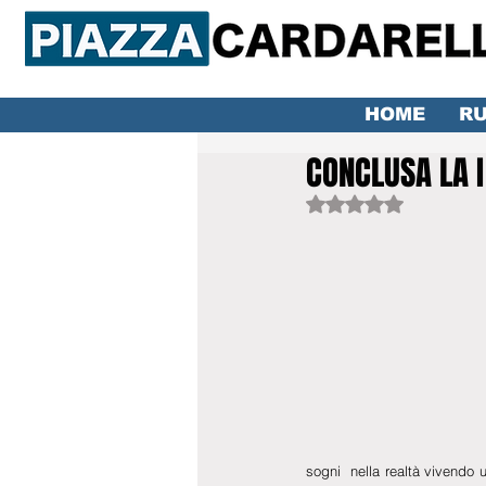
HOME
RU
CONCLUSA LA I
Valutazione NaN ste
sogni  nella realtà vivendo u