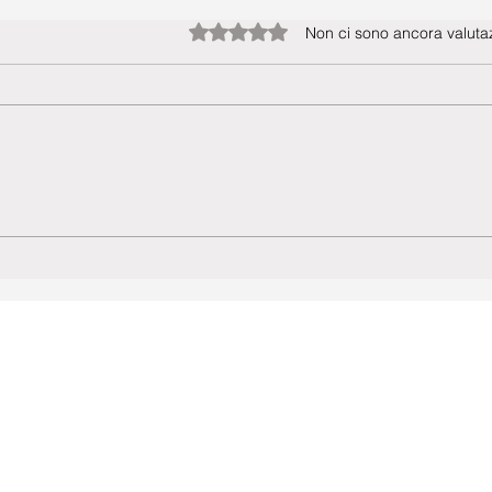
Valutazione 0 stelle su 5.
Non ci sono ancora valutaz