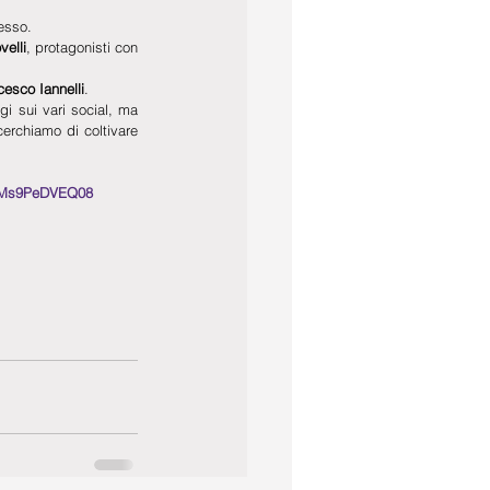
pesso.
velli
, protagonisti con 
cesco Iannelli
.
i sui vari social, ma 
erchiamo di coltivare 
jMs9PeDVEQ08