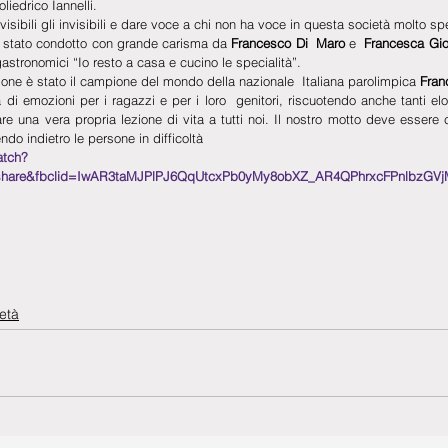
liedrico Iannelli.
isibili gli invisibili e dare voce a chi non ha voce in questa società molto s
 stato condotto con grande carisma da 
Francesco Di  Maro 
e 
 Francesca Gio
 gastronomici “Io resto a casa e cucino le specialità”.
ione è stato il campione del mondo della nazionale  Italiana parolimpica 
Fran
i emozioni per i ragazzi e per i loro  genitori, riscuotendo anche tanti elog
e una vera propria lezione di vita a tutti noi. Il nostro motto deve essere c
do indietro le persone in difficoltà
atch?
share&fbclid=IwAR3taMJPlPJ6QqUtcxPb0yMy8obXZ_AR4QPhrxcFPnlbzGV
età