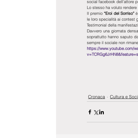
social facebook dell’attore po
Lo stesso ha voluto rendere v
Il premio 
“Eroi del Sorriso”
 è
le loro specialità ai contest
Testimonial della manifestaz
Davvero una giornata densa d
soprattutto hanno saputo dar
sempre il sociale non rimanen
https://www.youtube.com/w
v=TCRGg6JrHN8&feature=
Cronaca
Cultura e Soci