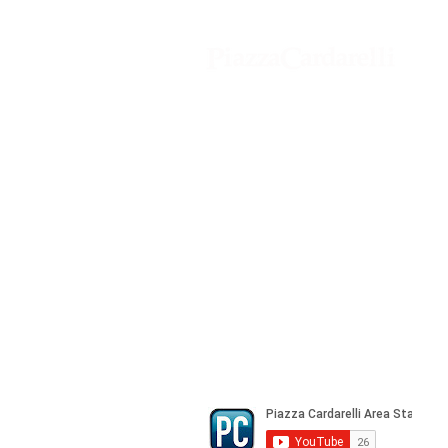
Agenzia di Stampa Piazza Cardarelli
Registrazione Tribunale di Napoli n° 
Direttore Responsabile Gianfranco Be
Direttore Responsabile mail:
gianfran
marketing e pubblicità:
castro.mass
Tutte le collaborazioni, salvo diversi 
gratuite
© Copyright All rights Reserved - Piazza Car