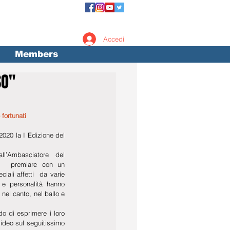
Accedi
Members
SO"
fortunati
20 la I Edizione del 
ll’Ambasciatore del 
   premiare con un 
iali affetti  da varie 
e personalità hanno 
 nel canto, nel ballo e 
o di esprimere i loro 
video sul seguitissimo 