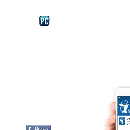
Iscriviti e richiedi la CARD dell
4875 del 22 – 05 - 1997
llissimo
cobellissimo@virgilio.it
imo@yahoo.com
accordi, si intendono
darelli
Mi piace