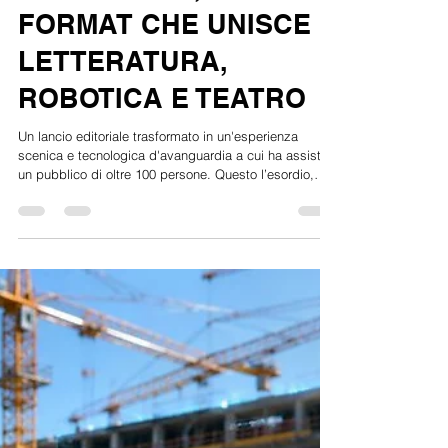
ALL’AUDITORIUM
TILANE PER
"L'ALTROVE", IL
FORMAT CHE UNISCE
LETTERATURA,
ROBOTICA E TEATRO
Un lancio editoriale trasformato in un'esperienza
scenica e tecnologica d'avanguardia a cui ha assistito
un pubblico di oltre 100 persone. Questo l’esordio,
giovedì 4 giugno 2026 sul palco dell’Auditorium Tilane
di Paderno Grande successo lo scorso 4 giugno
all'Auditorium Tilane per il lancio del romanzo di
Marcello Rossetti. Sul palco attori in carne e ossa,
robot, intelligenze artificiali.