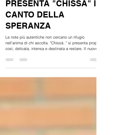
BASSIGNANO
PRESENTA "CHISSA" IL
CANTO DELLA
SPERANZA
Le note più autentiche non cercano un rifugio
nell'anima di chi ascolta. "Chissà.." si presenta proprio
così, delicata, intensa e destinata a restare. II nuovo
singolo di Ernesto Bassignano, appartiene a questa
seconda categoria, è una ballata intensa e delicata
che sceglie la via della dolcezza per raccontare la
malinconia, trasformando la fragilità in una forma
autentica di resistenza emotiva. Definita da qualcuno
come "una musica dolce per una canzone triste",
l'opera si m