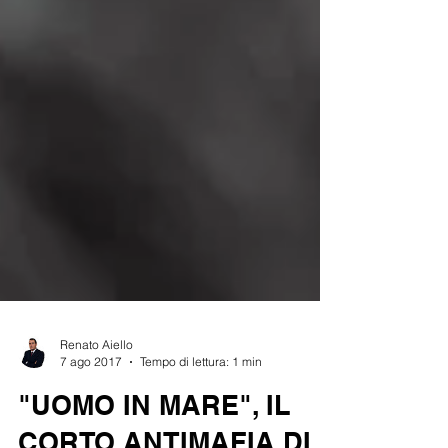
Renato Aiello
7 ago 2017
Tempo di lettura: 1 min
"UOMO IN MARE", IL