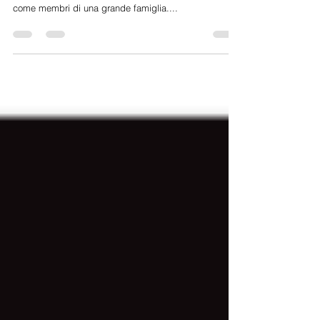
compleanno
Acqu'e e Sale ha compiuto 2 anni festeggiando
questo traguardo speciale con i clienti considerati
come membri di una grande famiglia....