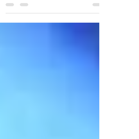
Claudio Amendola si unisce al coro di speranza offerto
da vari attori e attrici venuti al Giffoni Film Festival
2017 sui giovani e il futuro