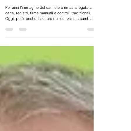
ENTRA NELL’ERA 4.0
Per anni l’immagine del cantiere è rimasta legata a
carta, registri, firme manuali e controlli tradizionali.
Oggi, però, anche il settore dell’edilizia sta cambiando
rapidamente e guarda sempre più alla tecnologia. Dal
2026, infatti, nei cantieri iniziano ad arrivare sistemi
digitali basati su badge elettronici, QR code e
registrazione automatica degli accessi. Una
trasformazione che punta a rendere il lavoro più
sicuro, organizzato e trasparente.