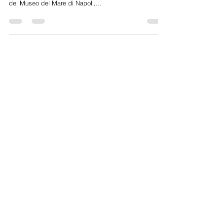
Venerdì 6 ottobre 2017 – ore 17.30 Museo del Mare di
Napoli – Via di Pozzuoli, 5 L'Associazione Aps, Amici
del Museo del Mare di Napoli,...