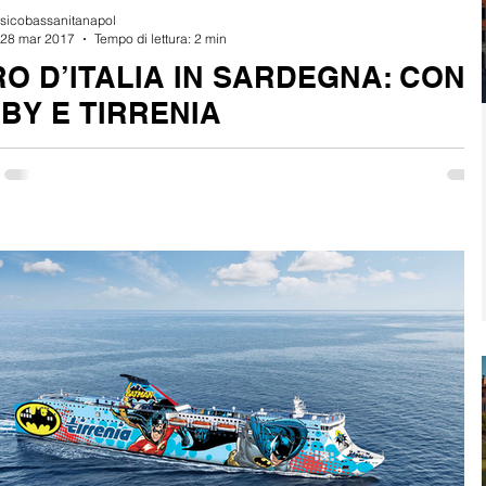
sicobassanitanapol
28 mar 2017
Tempo di lettura: 2 min
RO D’ITALIA IN SARDEGNA: CON
BY E TIRRENIA
iniziato il conto alla rovescia per la 100° edizione del Giro d’Italia che
nno partirà proprio dalla Sardegna. Moby e...