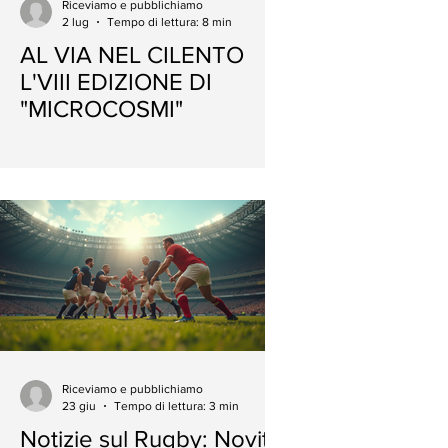
Riceviamo e pubblichiamo
2 lug
Tempo di lettura: 8 min
AL VIA NEL CILENTO
L'VIII EDIZIONE DI
"MICROCOSMI"
Rugby: Novità
Analisi Politiche
Piazza Cardarelli:
e
Indipendenti:
Eventi Piazza Car
Approfondimenti Politici
Riceviamo e pubblichiamo
Critici
23 giu
Tempo di lettura: 3 min
Notizie sul Rugby: Novità