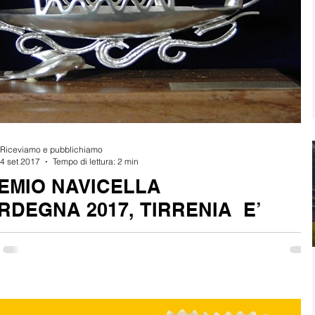
Riceviamo e pubblichiamo
4 set 2017
Tempo di lettura: 2 min
EMIO NAVICELLA
RDEGNA 2017, TIRRENIA E’
RTNER DELLA MANIFESTAZIONE
SSO PER LA
AL VIA NEL CILENTO L'VIII
Notizie sul 
TAPPA-SFILATA DI
a sostiene anche quest’anno il Premio Navicella Sardegna, manifestazione
EDIZIONE DI
Rugby Onlin
IN TOUR 2026”, AL
zata dall’associazione Sardegna Oltre il Mare che...
"MICROCOSMI"
NI DELLE NINFE DI
I