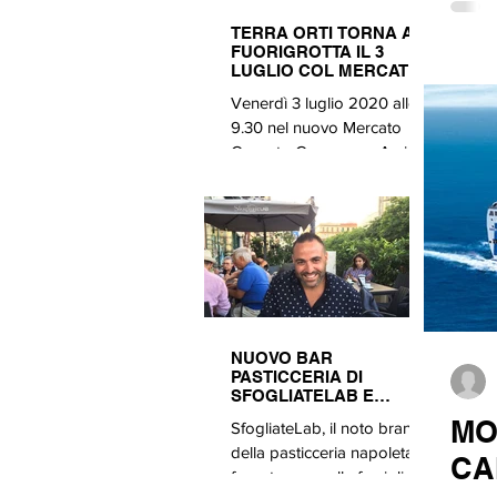
Polmonare Idiopatica (IPF) e
TERRA ORTI TORNA A
le Forme di Fibrosi
FUORIGROTTA IL 3
Polmonare Progressiva
LUGLIO COL MERCATO
COPERTO
(PPF) sono infatti patologie
Venerdì 3 luglio 2020 alle
respiratorie complesse ad
9.30 nel nuovo Mercato
alto impatto clinico,
Coperto Campagna Amica
assistenziale e sociale. Ma le
di Fuorigrotta a Napoli si
li
terrà l'evento dal titolo 'Il ci
NUOVO BAR
PASTICCERIA DI
SFOGLIATELAB E
ARRIVA ANCHE LA
MO
SfogliateLab, il noto brand
MOKATIRAMISU
della pasticceria napoletana
CA
facente capo alla famiglia