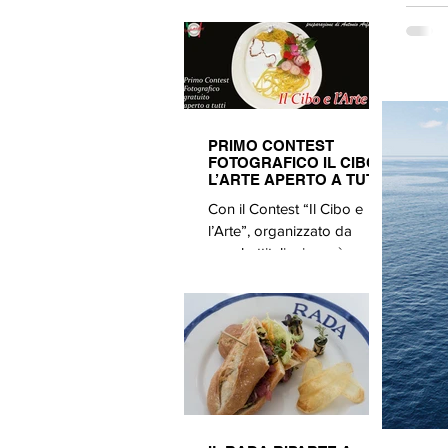
Ferrieri, riparte anche con
TV, R
una nuova apertura
ONORA
mercoledì
CAMPA
PRIMO CONTEST
FOTOGRAFICO IL CIBO E
L’ARTE APERTO A TUTTI
Con il Contest “Il Cibo e
l’Arte”, organizzato da
spaghettitaliani, verrà
premiata la più bella
fotografia, scelta da una
Giuria di speciali