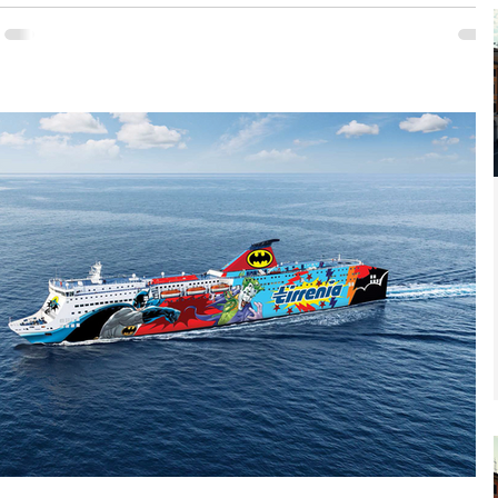
ADIO, GIORNALI, AFFISSIONI E WEB: PER IL NONO ANNO CONSECUTIVO,
TO ARMATORI E ARMANDO TESTA INSIEME DANNO VITA ALLA
GNA...