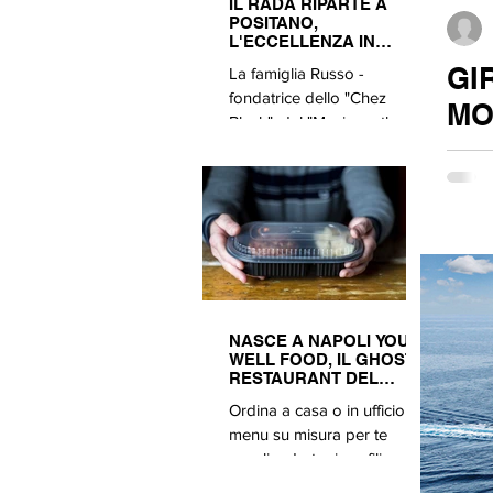
IL RADA RIPARTE A
POSITANO,
L'ECCELLENZA IN
CUCINA CON LA FASE
GI
La famiglia Russo -
DUE
fondatrice dello "Chez
MO
Black", del "Music on the
Rocks" e del "Rada" - ha
E’ già 
fatto da apripi
quest’a
NASCE A NAPOLI YOUR
WELL FOOD, IL GHOST
RESTAURANT DEL
MANGIAR BENE
Ordina a casa o in ufficio il
menu su misura per te
scegliendo tra i profili
healthy, depurativo e fitness